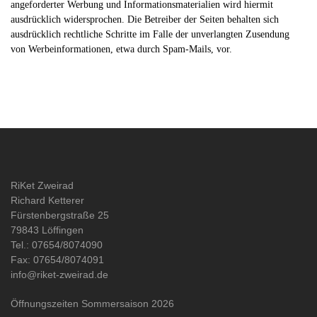
angeforderter Werbung und Informationsmaterialien wird hiermit
ausdrücklich widersprochen. Die Betreiber der Seiten behalten sich
ausdrücklich rechtliche Schritte im Falle der unverlangten Zusendung
von Werbeinformationen, etwa durch Spam-Mails, vor.
RiKet Zweirad
Richard Ketterer
Fürstenbergstraße 25
79843 Löffingen
Tel.: 07654/8074090
Fax: 07654/8074091
info@riket-zweirad.de
Öffnungszeiten Sommersaison 2026