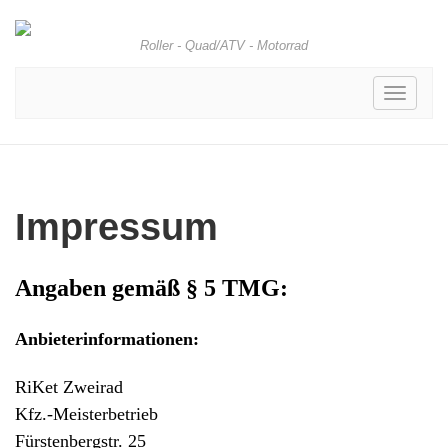
Roller - Quad/ATV - Motorrad
Toggle
navigati
Impressum
Angaben gemäß § 5 TMG:
Anbieterinformationen:
RiKet Zweirad
Kfz.-Meisterbetrieb
Fürstenbergstr. 25